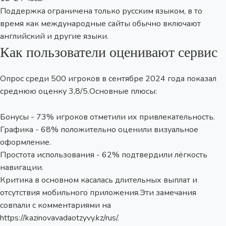
Поддержка ограничена только русским языком, в то
время как международные сайты обычно включают
английский и другие языки.
Как пользователи оценивают сервис
Опрос среди 500 игроков в сентябре 2024 года показал
среднюю оценку 3,8/5.Основные плюсы:
Бонусы - 73% игроков отметили их привлекательность.
Графика - 68% положительно оценили визуальное
оформление.
Простота использования - 62% подтвердили лёгкость
навигации.
Критика в основном касалась длительных выплат и
отсутствия мобильного приложения.Эти замечания
совпали с комментариями на
https://kazinovavadaotzyvy.kz/rus/
.