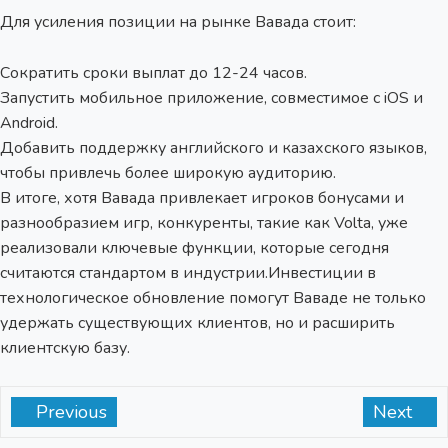
Для усиления позиции на рынке Вавада стоит:
Сократить сроки выплат до 12-24 часов.
Запустить мобильное приложение, совместимое с iOS и
Android.
Добавить поддержку английского и казахского языков,
чтобы привлечь более широкую аудиторию.
В итоге, хотя Вавада привлекает игроков бонусами и
разнообразием игр, конкуренты, такие как Volta, уже
реализовали ключевые функции, которые сегодня
считаются стандартом в индустрии.Инвестиции в
технологическое обновление помогут Ваваде не только
удержать существующих клиентов, но и расширить
клиентскую базу.
Previous
Next