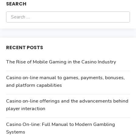
SEARCH
RECENT POSTS
The Rise of Mobile Gaming in the Casino Industry
Casino on-line manual to games, payments, bonuses,
and platform capabilities
Casino on-line offerings and the advancements behind
player interaction
Casino On-line: Full Manual to Modern Gambling
Systems