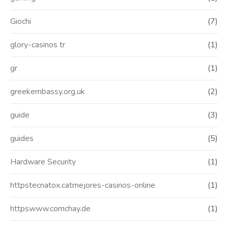
Giochi
(7)
glory-casinos tr
(1)
gr
(1)
greekembassy.org.uk
(2)
guide
(3)
guides
(5)
Hardware Security
(1)
httpstecnatox.catmejores-casinos-online
(1)
httpswww.comchay.de
(1)