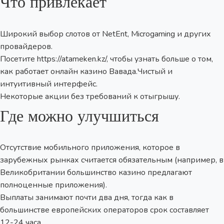
Что привлекает
Широкий выбор слотов от NetEnt, Microgaming и других
провайдеров.
Посетите
https://atameken.kz/
, чтобы узнать больше о том,
как работает онлайн казино Вавада.Чистый и
интуитивный интерфейс.
Некоторые акции без требований к отыгрышу.
Где можно улучшиться
Отсутствие мобильного приложения, которое в
зарубежных рынках считается обязательным (например, в
Великобритании большинство казино предлагают
полноценные приложения).
Выплаты занимают почти два дня, тогда как в
большинстве европейских операторов срок составляет
12-24 часа.