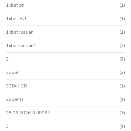
1xbet pt
(1)
1xbet RU
(1)
1xbet russian
(1)
1xbet russian1
(3)
2
(6)
22bet
(2)
22Bet BD
(1)
22bet IT
(1)
25.06.2026 RU0297
(1)
3
(4)