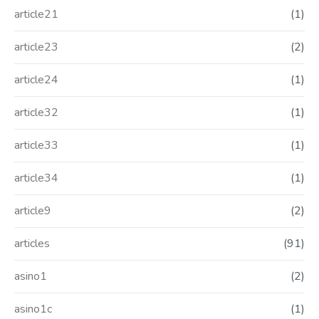
article21
(1)
article23
(2)
article24
(1)
article32
(1)
article33
(1)
article34
(1)
article9
(2)
articles
(91)
asino1
(2)
asino1c
(1)