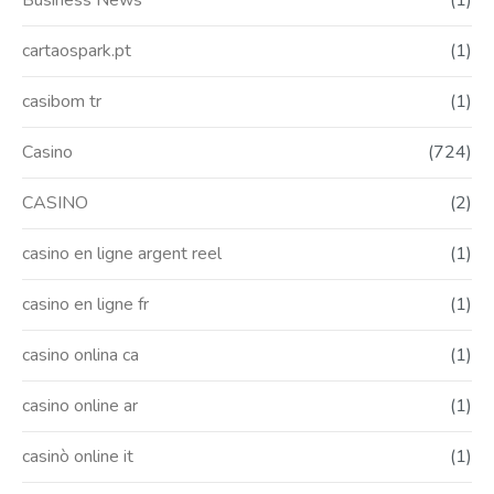
cartaospark.pt
(1)
casibom tr
(1)
Casino
(724)
CASINO
(2)
casino en ligne argent reel
(1)
casino en ligne fr
(1)
casino onlina ca
(1)
casino online ar
(1)
casinò online it
(1)