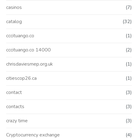
casinos
(7)
catalog
(32)
cccituango.co
(1)
cccituango.co 14000
(2)
chrisdaviesmep.org.uk
(1)
citiescop26.ca
(1)
contact
(3)
contacts
(3)
crazy time
(3)
Cryptocurrency exchange
(4)