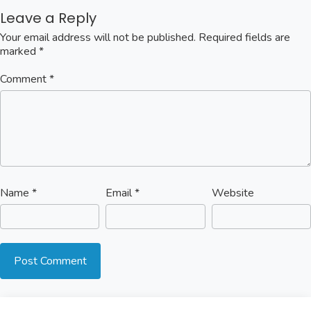
Leave a Reply
Your email address will not be published.
Required fields are
marked
*
Comment
*
Name
*
Email
*
Website