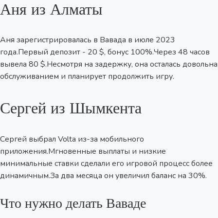
Аня из Алматы
Аня зарегистрировалась в Вавада в июле 2023
года.Первый депозит - 20 $, бонус 100%.Через 48 часов
вывела 80 $.Несмотря на задержку, она осталась довольна
обслуживанием и планирует продолжить игру.
Сергей из Шымкента
Сергей выбрал Volta из-за мобильного
приложения.Мгновенные выплаты и низкие
минимальные ставки сделали его игровой процесс более
динамичным.За два месяца он увеличил баланс на 30%.
Что нужно делать Ваваде