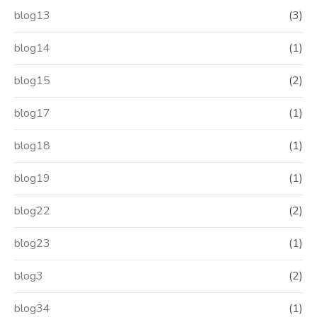
blog13
(3)
blog14
(1)
blog15
(2)
blog17
(1)
blog18
(1)
blog19
(1)
blog22
(2)
blog23
(1)
blog3
(2)
blog34
(1)