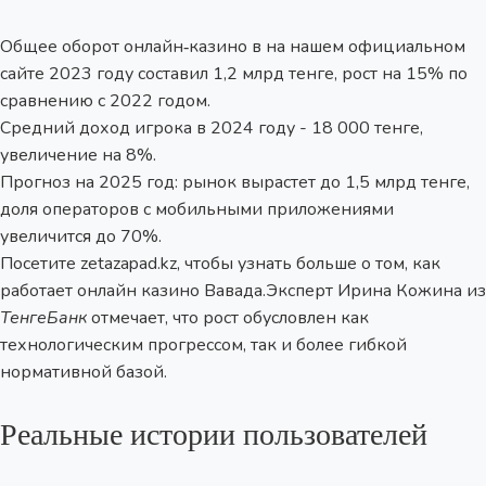
Общее оборот онлайн‑казино в
на нашем официальном
сайте
2023 году составил 1,2 млрд тенге, рост на 15% по
сравнению с 2022 годом.
Средний доход игрока в 2024 году - 18 000 тенге,
увеличение на 8%.
Прогноз на 2025 год: рынок вырастет до 1,5 млрд тенге,
доля операторов с мобильными приложениями
увеличится до 70%.
Посетите
zetazapad.kz
, чтобы узнать больше о том, как
работает онлайн казино Вавада.Эксперт Ирина Кожина из
ТенгеБанк
отмечает, что рост обусловлен как
технологическим прогрессом, так и более гибкой
нормативной базой.
Реальные истории пользователей