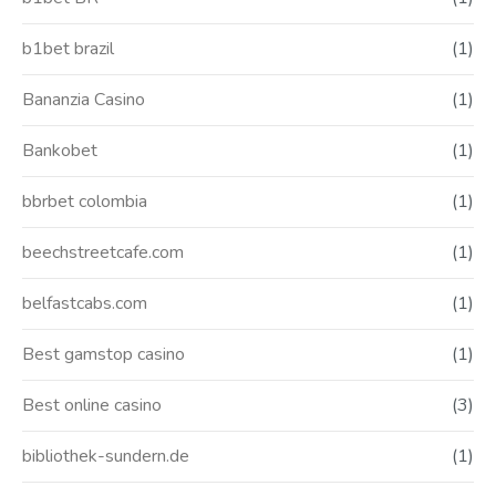
b1bet brazil
(1)
Bananzia Casino
(1)
Bankobet
(1)
bbrbet colombia
(1)
beechstreetcafe.com
(1)
belfastcabs.com
(1)
Best gamstop casino
(1)
Best online casino
(3)
bibliothek-sundern.de
(1)