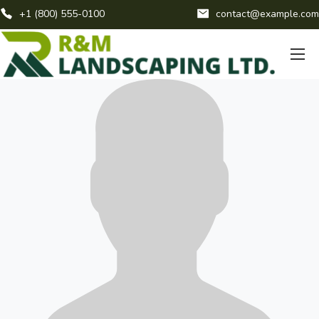
+1 (800) 555-0100
contact@example.com