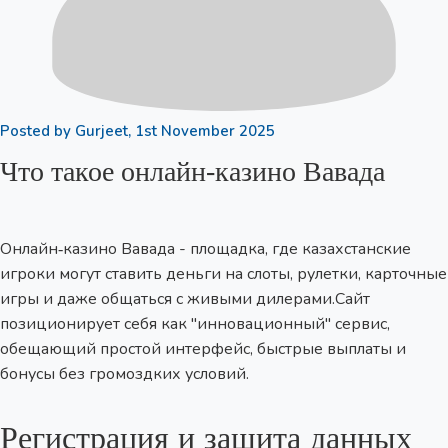
Posted by
Gurjeet,
1st November 2025
Что такое онлайн‑казино Вавада
Онлайн‑казино Вавада - площадка, где казахстанские
игроки могут ставить деньги на слоты, рулетки, карточные
игры и даже общаться с живыми дилерами.Сайт
позиционирует себя как "инновационный" сервис,
обещающий простой интерфейс, быстрые выплаты и
бонусы без громоздких условий.
Регистрация и защита данных